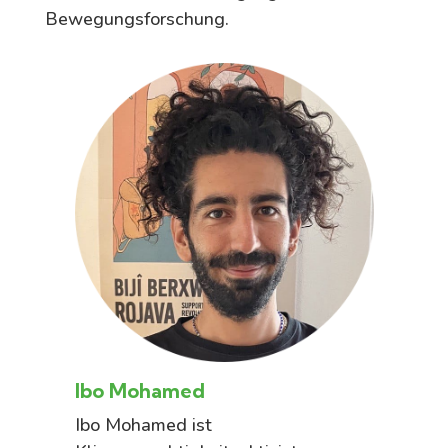
Bewegungsforschung.
Ibo Mohamed
L
t
Ibo Mohamed ist
L