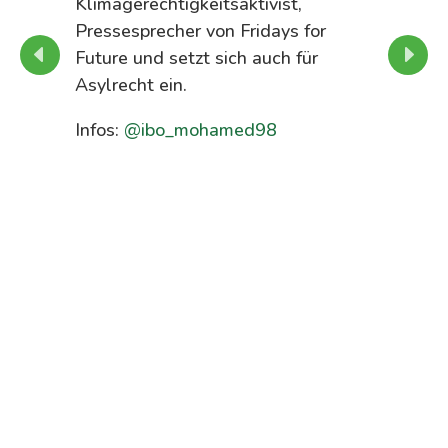
Klimagerechtigkeitsaktivist,
u
Pressesprecher von Fridays for
e
Future und setzt sich auch für
i
r
Asylrecht ein.
I
ik
Infos:
@ibo_mohamed98
t